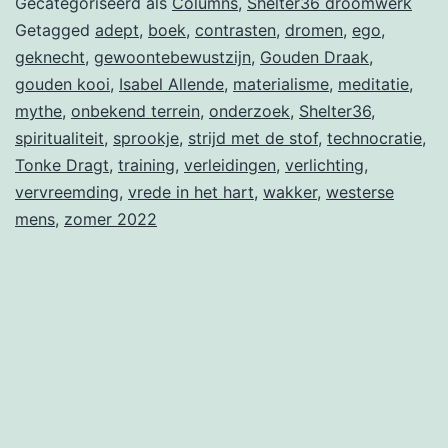
Gecategoriseerd als
Columns
,
Shelter36 droomwerk
met
Getagged
adept
,
boek
,
contrasten
,
dromen
,
ego
,
geknecht
,
gewoontebewustzijn
,
Gouden Draak
,
de
gouden kooi
,
Isabel Allende
,
materialisme
,
meditatie
,
stof
mythe
,
onbekend terrein
,
onderzoek
,
Shelter36
,
spiritualiteit
,
sprookje
,
strijd met de stof
,
technocratie
,
Tonke Dragt
,
training
,
verleidingen
,
verlichting
,
vervreemding
,
vrede in het hart
,
wakker
,
westerse
mens
,
zomer 2022