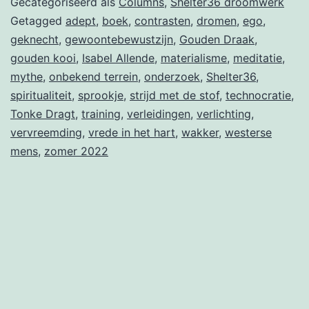
Gecategoriseerd als
Columns
,
Shelter36 droomwerk
met
Getagged
adept
,
boek
,
contrasten
,
dromen
,
ego
,
geknecht
,
gewoontebewustzijn
,
Gouden Draak
,
de
gouden kooi
,
Isabel Allende
,
materialisme
,
meditatie
,
stof
mythe
,
onbekend terrein
,
onderzoek
,
Shelter36
,
spiritualiteit
,
sprookje
,
strijd met de stof
,
technocratie
,
Tonke Dragt
,
training
,
verleidingen
,
verlichting
,
vervreemding
,
vrede in het hart
,
wakker
,
westerse
mens
,
zomer 2022