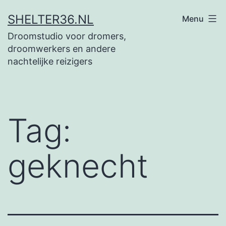
Ga
SHELTER36.NL
Menu
naar
Droomstudio voor dromers,
de
droomwerkers en andere
inhoud
nachtelijke reizigers
Tag:
geknecht