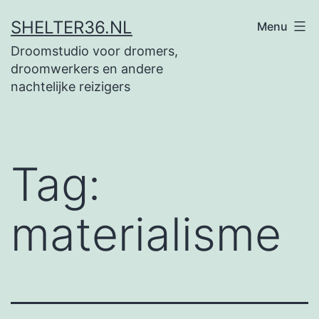
Ga
SHELTER36.NL
Menu
naar
Droomstudio voor dromers,
de
droomwerkers en andere
inhoud
nachtelijke reizigers
Tag:
materialisme