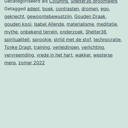
Gecategoriseerd als
Columns
,
Shelter36 droomwerk
met
Getagged
adept
,
boek
,
contrasten
,
dromen
,
ego
,
geknecht
,
gewoontebewustzijn
,
Gouden Draak
,
de
gouden kooi
,
Isabel Allende
,
materialisme
,
meditatie
,
stof
mythe
,
onbekend terrein
,
onderzoek
,
Shelter36
,
spiritualiteit
,
sprookje
,
strijd met de stof
,
technocratie
,
Tonke Dragt
,
training
,
verleidingen
,
verlichting
,
vervreemding
,
vrede in het hart
,
wakker
,
westerse
mens
,
zomer 2022