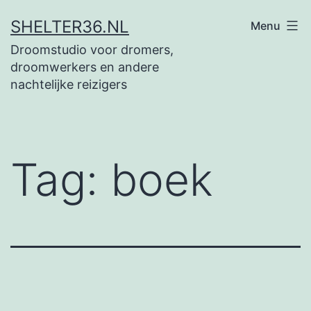
Ga
SHELTER36.NL
Menu
naar
Droomstudio voor dromers,
de
droomwerkers en andere
inhoud
nachtelijke reizigers
Tag:
boek