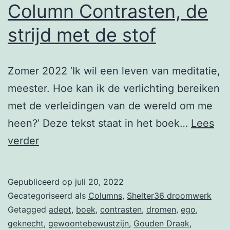
Column Contrasten, de
strijd met de stof
Zomer 2022 ‘Ik wil een leven van meditatie,
meester. Hoe kan ik de verlichting bereiken
met de verleidingen van de wereld om me
heen?’ Deze tekst staat in het boek…
Lees
Column
verder
Contrasten,
de
Gepubliceerd op
juli 20, 2022
strijd
Gecategoriseerd als
Columns
,
Shelter36 droomwerk
met
Getagged
adept
,
boek
,
contrasten
,
dromen
,
ego
,
geknecht
,
gewoontebewustzijn
,
Gouden Draak
,
de