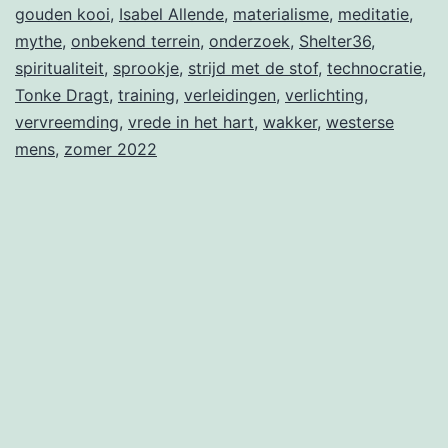
gouden kooi
,
Isabel Allende
,
materialisme
,
meditatie
,
stof
mythe
,
onbekend terrein
,
onderzoek
,
Shelter36
,
spiritualiteit
,
sprookje
,
strijd met de stof
,
technocratie
,
Tonke Dragt
,
training
,
verleidingen
,
verlichting
,
vervreemding
,
vrede in het hart
,
wakker
,
westerse
mens
,
zomer 2022