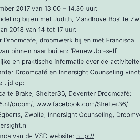
ber 2017 van 13.00 – 14.30 uur:
ndeling bij en met Judith, ‘Zandhove Bos’ te Zw
jan 2018 van 14 tot 17 uur:
 Droomcafe, droomwerk bij en met Francisca.
an binnen naar buiten: ‘Renew Jor-self’
ijke en praktische informatie over de activiteit
nter Droomcafé en Innersight Counseling vindt
tijd op:
ca te Brake, Shelter36, Deventer Droomcafé:
6.nl/droom/
,
www.facebook.com/
Shelter36/
Egberts, Zwolle, Innersight Counseling, Droomy
rsight.nl
enda van de VSD website:
http://