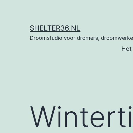
Ga
naar
de
SHELTER36.NL
inhoud
Droomstudio voor dromers, droomwerkers
Het
Winterti