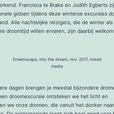
erkend. Francisca te Brake en Judith Egberts zi
onele gidsen tijdens deze winterse excursies d
nd. Alle nachtelijke reizigers, die de winter als
re droomtijd willen ervaren, zijn daarbij welkom
Dreamscape, into the dream, nov. 2017, mixed
media
ere dagen brengen je meestal bijzondere drom
een droomexcursie ontsteken we het licht en
en we onze dromen, die vanuit het donker naar
. De winterperiode leent zich heel goed voor 