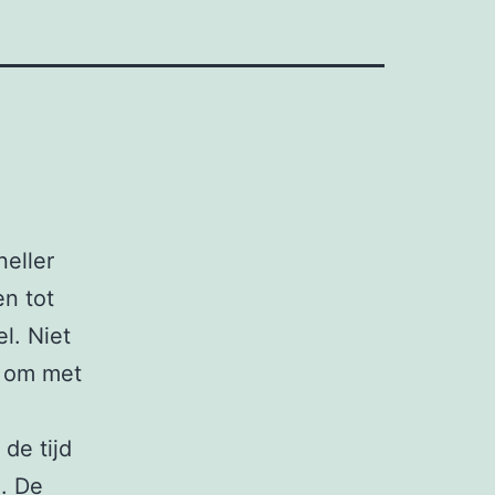
neller
en tot
l. Niet
, om met
de tijd
n. De