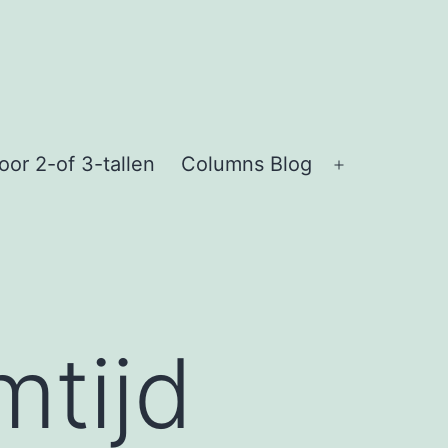
or 2-of 3-tallen
Columns Blog
Open
menu
mtijd