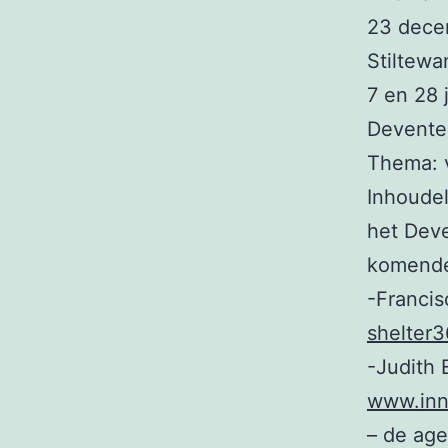
23 decem
Stiltewa
7 en 28 
Deventer
Thema: v
Inhoudel
het Deve
komende 
-Francis
shelter3
-Judith 
www.inne
– de ag