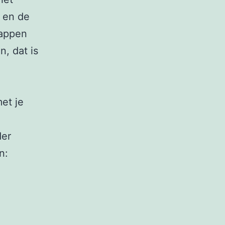
 en de
happen
n, dat is
et je
der
n: