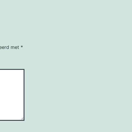
keerd met
*