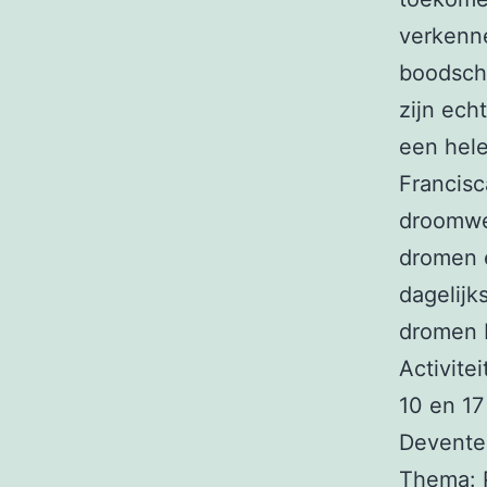
verkenne
boodsch
zijn echt
een hele
Francisc
droomwer
dromen e
dagelijk
dromen b
Activite
10 en 17
Deventer
Thema: 