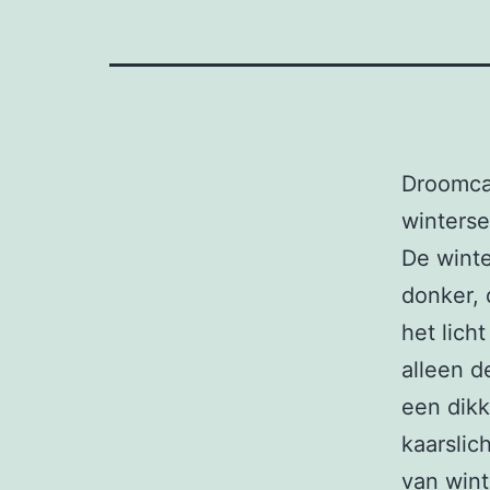
Droomca
winterse
De winte
donker, 
het lich
alleen d
een dik
kaarslic
van wint