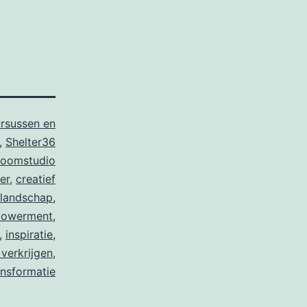
rsussen en
,
Shelter36
oomstudio
er
,
creatief
landschap
,
owerment
,
,
inspiratie
,
 verkrijgen
,
ansformatie