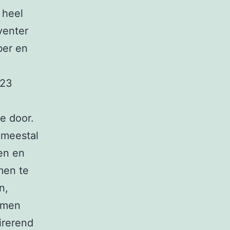
 heel
venter
ber en
 23
e door.
 meestal
en en
omen te
n,
omen
irerend