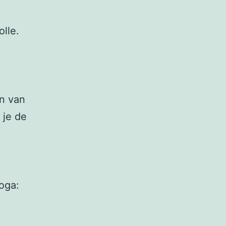
olle.
en van
 je de
oga: