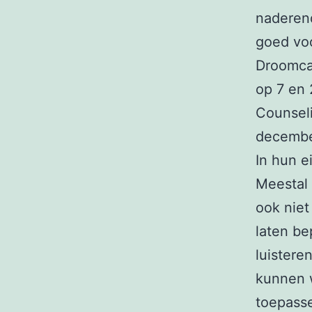
naderend
goed voo
Droomca
op 7 en 
Counseli
decembe
In hun e
Meestal 
ook niet
laten be
luistere
kunnen 
toepasse