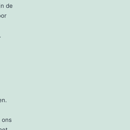
jn de
oor
.
en.
 ons
het