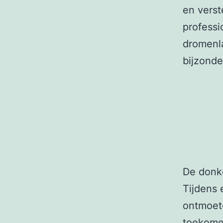
en verst
professi
dromenla
bijzonde
De donk
Tijdens 
ontmoet
toekomen