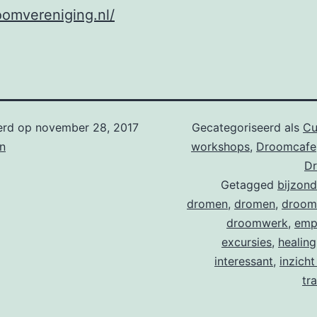
omvereniging.nl/
erd op
november 28, 2017
Gecategoriseerd als
Cu
n
workshops
,
Droomcafe
Dr
Getagged
bijzond
dromen
,
dromen
,
droom
droomwerk
,
emp
excursies
,
healing
interessant
,
inzicht
tr