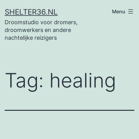
Ga
SHELTER36.NL
Menu
naar
Droomstudio voor dromers,
de
droomwerkers en andere
inhoud
nachtelijke reizigers
Tag:
healing