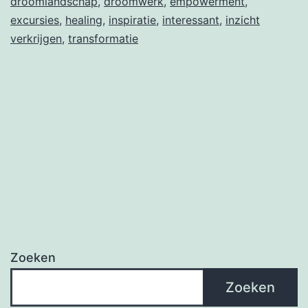
droomlandschap
,
droomwerk
,
empowerment
,
excursies
,
healing
,
inspiratie
,
interessant
,
inzicht
verkrijgen
,
transformatie
Zoeken
Zoeken