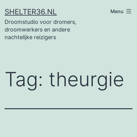
Ga
SHELTER36.NL
Menu
naar
Droomstudio voor dromers,
de
droomwerkers en andere
inhoud
nachtelijke reizigers
Tag:
theurgie