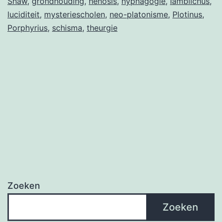
Shaw
,
grondhouding
,
henosis
,
hypnagogie
,
Iamblichus
,
luciditeit
,
mysteriescholen
,
neo-platonisme
,
Plotinus
,
Porphyrius
,
schisma
,
theurgie
Zoeken
Zoeken