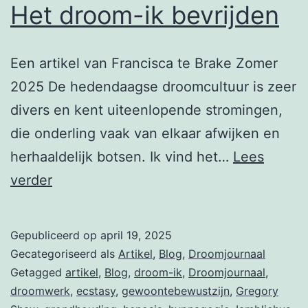
Het droom-ik bevrijden
Een artikel van Francisca te Brake Zomer
2025 De hedendaagse droomcultuur is zeer
divers en kent uiteenlopende stromingen,
die onderling vaak van elkaar afwijken en
herhaaldelijk botsen. Ik vind het…
Lees
Het
verder
droom-
ik
Gepubliceerd op
april 19, 2025
bevrijden
Gecategoriseerd als
Artikel
,
Blog
,
Droomjournaal
Getagged
artikel
,
Blog
,
droom-ik
,
Droomjournaal
,
droomwerk
,
ecstasy
,
gewoontebewustzijn
,
Gregory