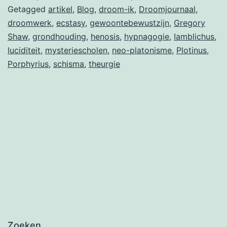
Getagged
artikel
,
Blog
,
droom-ik
,
Droomjournaal
,
droomwerk
,
ecstasy
,
gewoontebewustzijn
,
Gregory
Shaw
,
grondhouding
,
henosis
,
hypnagogie
,
Iamblichus
,
luciditeit
,
mysteriescholen
,
neo-platonisme
,
Plotinus
,
Porphyrius
,
schisma
,
theurgie
Zoeken