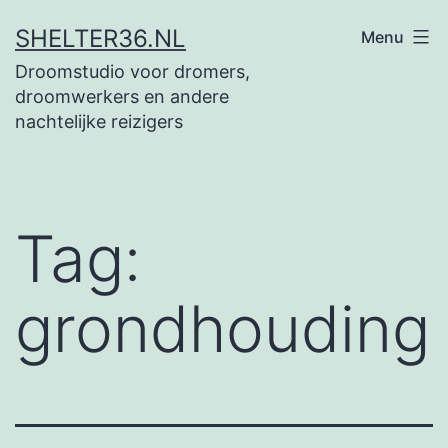
Ga
SHELTER36.NL
Menu
naar
Droomstudio voor dromers,
de
droomwerkers en andere
inhoud
nachtelijke reizigers
Tag:
grondhouding