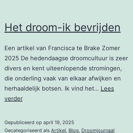
Het droom-ik bevrijden
Een artikel van Francisca te Brake Zomer
2025 De hedendaagse droomcultuur is zeer
divers en kent uiteenlopende stromingen,
die onderling vaak van elkaar afwijken en
herhaaldelijk botsen. Ik vind het…
Lees
Het
verder
droom-
ik
Gepubliceerd op
april 19, 2025
bevrijden
Gecategoriseerd als
Artikel
,
Blog
,
Droomjournaal