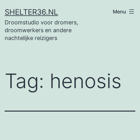
Ga
SHELTER36.NL
Menu
naar
Droomstudio voor dromers,
de
droomwerkers en andere
inhoud
nachtelijke reizigers
Tag:
henosis