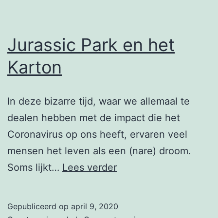
Jurassic Park en het
Karton
In deze bizarre tijd, waar we allemaal te
dealen hebben met de impact die het
Coronavirus op ons heeft, ervaren veel
mensen het leven als een (nare) droom.
Jurassic
Soms lijkt…
Lees verder
Park
en
Gepubliceerd op
april 9, 2020
het