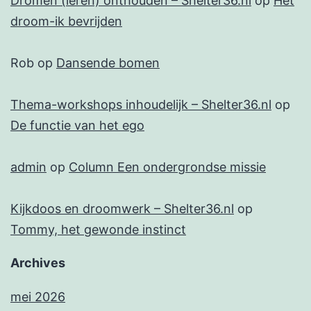
Dromen (leren) onthouden – Shelter36.nl
op
Het
droom-ik bevrijden
Rob
op
Dansende bomen
Thema-workshops inhoudelijk – Shelter36.nl
op
De functie van het ego
admin
op
Column Een ondergrondse missie
Kijkdoos en droomwerk – Shelter36.nl
op
Tommy, het gewonde instinct
Archives
mei 2026