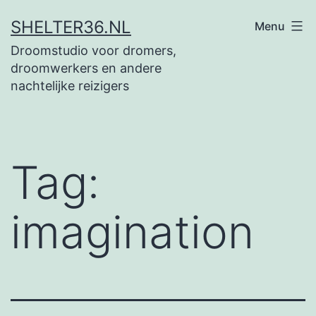
Ga
SHELTER36.NL
Menu
naar
Droomstudio voor dromers,
de
droomwerkers en andere
inhoud
nachtelijke reizigers
Tag:
imagination