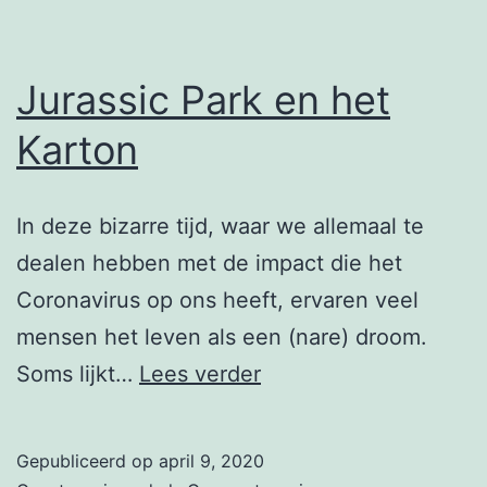
Jurassic Park en het
Karton
In deze bizarre tijd, waar we allemaal te
dealen hebben met de impact die het
Coronavirus op ons heeft, ervaren veel
mensen het leven als een (nare) droom.
Jurassic
Soms lijkt…
Lees verder
Park
en
Gepubliceerd op
april 9, 2020
het