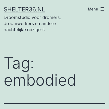
Ga
SHELTER36.NL
Menu
naar
Droomstudio voor dromers,
de
droomwerkers en andere
inhoud
nachtelijke reizigers
Tag:
embodied