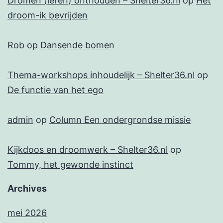
Dromen (leren) onthouden – Shelter36.nl
op
Het
droom-ik bevrijden
Rob
op
Dansende bomen
Thema-workshops inhoudelijk – Shelter36.nl
op
De functie van het ego
admin
op
Column Een ondergrondse missie
Kijkdoos en droomwerk – Shelter36.nl
op
Tommy, het gewonde instinct
Archives
mei 2026