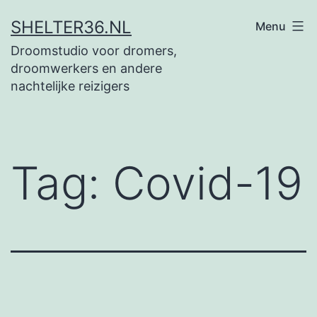
Ga
SHELTER36.NL
Menu
naar
Droomstudio voor dromers,
de
droomwerkers en andere
inhoud
nachtelijke reizigers
Tag:
Covid-19