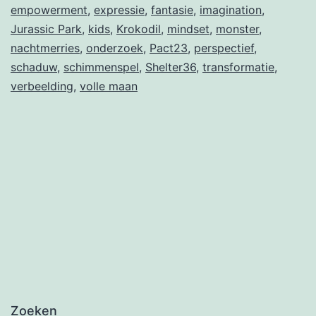
empowerment
,
expressie
,
fantasie
,
imagination
,
Jurassic Park
,
kids
,
Krokodil
,
mindset
,
monster
,
nachtmerries
,
onderzoek
,
Pact23
,
perspectief
,
schaduw
,
schimmenspel
,
Shelter36
,
transformatie
,
verbeelding
,
volle maan
Zoeken