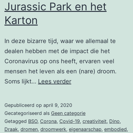
Jurassic Park en het
Karton
In deze bizarre tijd, waar we allemaal te
dealen hebben met de impact die het
Coronavirus op ons heeft, ervaren veel
mensen het leven als een (nare) droom.
Jurassic
Soms lijkt…
Lees verder
Park
en
Gepubliceerd op
april 9, 2020
het
Gecategoriseerd als
Geen categorie
Karton
Getagged
BSO
,
Corona
,
Covid-19
,
creativiteit
,
Dino
,
Draak
,
dromen
,
droomwerk
,
eigenaarschap
,
embodied
,