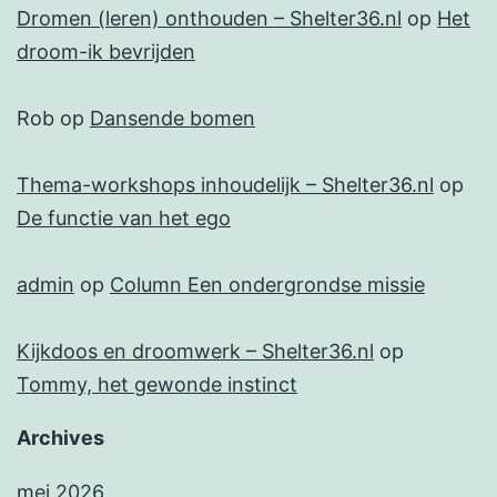
Dromen (leren) onthouden – Shelter36.nl
op
Het
droom-ik bevrijden
Rob
op
Dansende bomen
Thema-workshops inhoudelijk – Shelter36.nl
op
De functie van het ego
admin
op
Column Een ondergrondse missie
Kijkdoos en droomwerk – Shelter36.nl
op
Tommy, het gewonde instinct
Archives
mei 2026