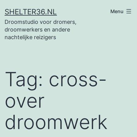
Ga
SHELTER36.NL
Menu
naar
Droomstudio voor dromers,
de
droomwerkers en andere
inhoud
nachtelijke reizigers
Tag:
cross-
over
droomwerk