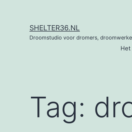
Ga
naar
de
SHELTER36.NL
inhoud
Droomstudio voor dromers, droomwerkers
Het
Tag:
dr