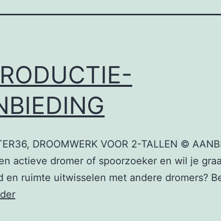
TRODUCTIE-
NBIEDING
TER36, DROOMWERK VOOR 2-TALLEN © AANB
en actieve dromer of spoorzoeker en wil je graa
jd en ruimte uitwisselen met andere dromers? B
INTRODUCTIE-
rder
AANBIEDING