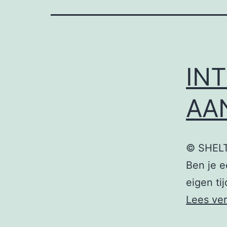
IN
AA
© SHEL
Ben je e
eigen ti
Lees ve