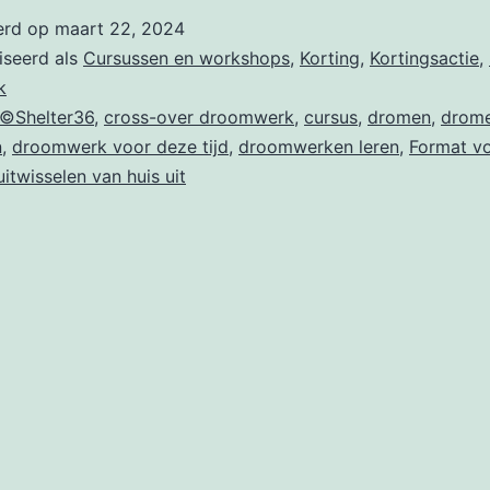
erd op
maart 22, 2024
iseerd als
Cursussen en workshops
,
Korting
,
Kortingsactie
,
k
©Shelter36
,
cross-over droomwerk
,
cursus
,
dromen
,
drom
n
,
droomwerk voor deze tijd
,
droomwerken leren
,
Format vo
uitwisselen van huis uit