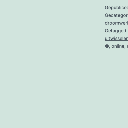
Gepublice
Gecategor
droomwer
Getagged
uitwissele
©
,
online
,