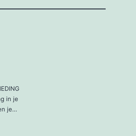
IEDING
g in je
en je…