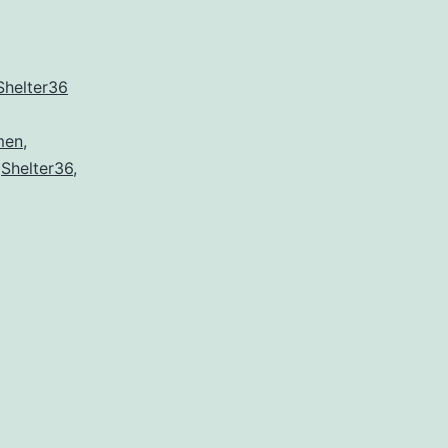
Shelter36
men
,
,
Shelter36
,