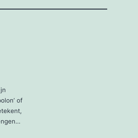
ijn
olon’ of
etekent,
rengen…