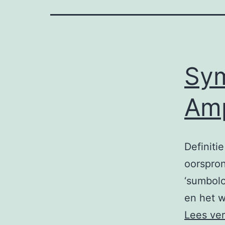
Sym
Amp
Definiti
oorspron
‘sumbolo
en het w
Lees ve