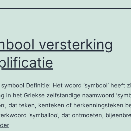
bool versterking
lificatie
e symbool Definitie: Het woord ‘symbool’ heeft z
g in het Griekse zelfstandige naamwoord ‘symb
n’, dat teken, kenteken of herkenningsteken b
erkwoord ‘symballoo’, dat ontmoeten, bijeenb
Symbool
rder