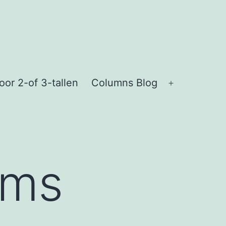
or 2-of 3-tallen
Columns Blog
Open
menu
ams