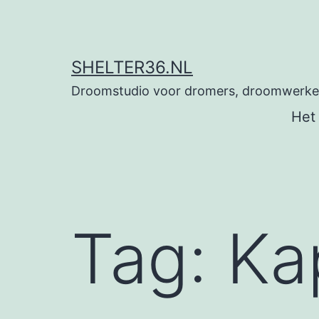
Ga
naar
de
SHELTER36.NL
inhoud
Droomstudio voor dromers, droomwerkers
Het
Tag:
Ka