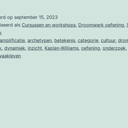
versterking
Amplificatie
erd op
september 15, 2023
iseerd als
Cursussen en workshops
,
Droomwerk oefening
,
k
amplificatie
,
archetypen
,
betekenis
,
categorie
,
cultuur
,
dro
k
,
dynamiek
,
inzicht
,
Kaplan-Williams
,
oefening
,
onderzoek
waakleven