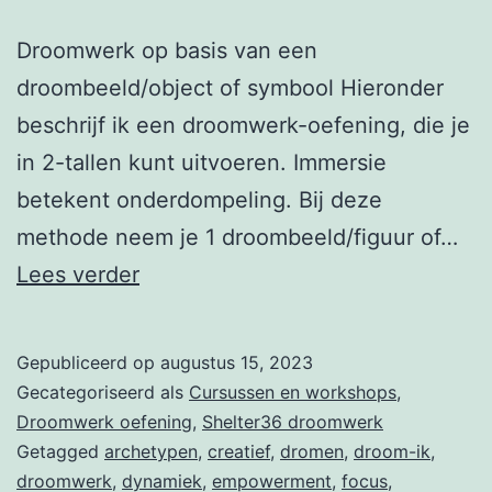
Droomwerk op basis van een
droombeeld/object of symbool Hieronder
beschrijf ik een droomwerk-oefening, die je
in 2-tallen kunt uitvoeren. Immersie
betekent onderdompeling. Bij deze
methode neem je 1 droombeeld/figuur of…
Droom
Lees verder
immersie
Gepubliceerd op
augustus 15, 2023
Gecategoriseerd als
Cursussen en workshops
,
Droomwerk oefening
,
Shelter36 droomwerk
Getagged
archetypen
,
creatief
,
dromen
,
droom-ik
,
droomwerk
,
dynamiek
,
empowerment
,
focus
,