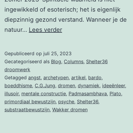
ingewikkeld of esoterisch; het is eigenlijk
diepzinnig gezond verstand. Wanneer je de
Column
natuur…
Lees verder
Archetypen,
een
Gepubliceerd op
juli 25, 2023
studie
Gecategoriseerd als
Blog
,
Columns
,
Shelter36
droomwerk
Getagged
angst
,
archetypen
,
artikel
,
bardo
,
boeddhisme
,
C.G.Jung
,
dromen
,
dynamiek
,
ideeënleer
,
illusoir
,
mentale constructie
,
Padmasambhava
,
Plato
,
primordiaal bewustzijn
,
psyche
,
Shelter36
,
substraatbewustzijn
,
Wakker dromen