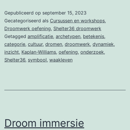
Amplificatie
Gepubliceerd op
september 15, 2023
Gecategoriseerd als
Cursussen en workshops
,
Droomwerk oefening
,
Shelter36 droomwerk
Getagged
amplificatie
,
archetypen
,
betekenis
,
categorie
,
cultuur
,
dromen
,
droomwerk
,
dynamiek
,
inzicht
,
Kaplan-Williams
,
oefening
,
onderzoek
,
Shelter36
,
symbool
,
waakleven
Droom immersie