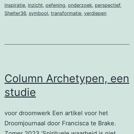
inspiratie
,
inzicht
,
oefening
,
onderzoek
,
perspectief
,
Shelter36
,
symbool
,
transformatie
,
verdiepen
Column Archetypen, een
studie
voor droomwerk Een artikel voor het
Droomjournaal door Francisca te Brake.
Zomer 2023 ‘Spirituele waarheid is niet