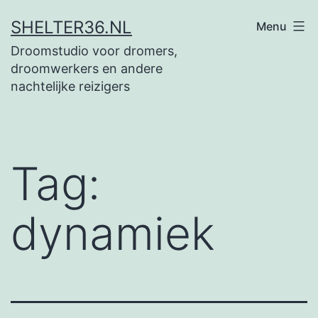
Ga
SHELTER36.NL
Menu
naar
Droomstudio voor dromers,
de
droomwerkers en andere
inhoud
nachtelijke reizigers
Tag:
dynamiek