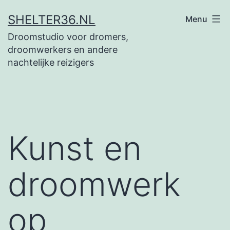
Ga
SHELTER36.NL
Menu
naar
Droomstudio voor dromers,
de
droomwerkers en andere
inhoud
nachtelijke reizigers
Kunst en
droomwerk
op