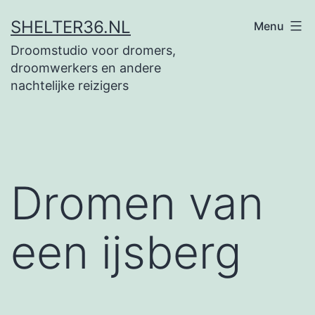
Ga
SHELTER36.NL
Menu
naar
Droomstudio voor dromers,
de
droomwerkers en andere
inhoud
nachtelijke reizigers
Dromen van
een ijsberg