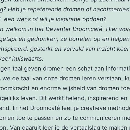
g? Heb je repeterende dromen of nachtmerries
, een wens of wil je inspiratie opdoen?
n welkom in het Deventer Droomcafé.
Hier wo
etapt en gedronken, ze borrelen op en helpen
nspireerd, gesterkt en vervuld van inzicht keer
eer huiswaarts.
igen taal geven dromen een schat aan informat
s we de taal van onze dromen leren verstaan, 
roomkracht en enorme wijsheid van dromen to
agelijks leven. Dit werkt helend, inspirerend en
end. In het Droomcafé leer je creatieve method
romen toe te passen en zo te communiceren me
n. Van daaruit leer je de vertaalslag te maken 