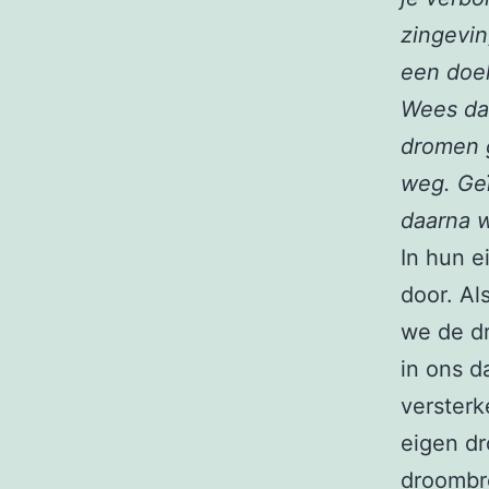
zingevin
een doel
Wees da
dromen g
weg. Geï
daarna w
In hun e
door. Al
we de d
in ons d
versterk
eigen d
droombro