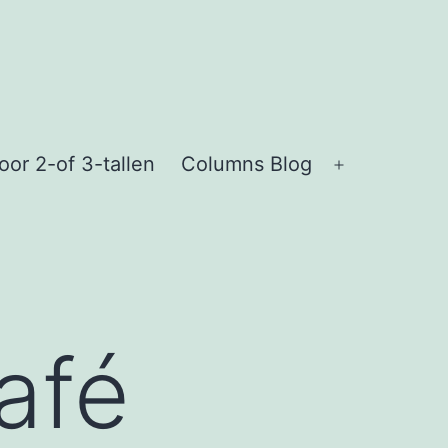
or 2-of 3-tallen
Columns Blog
Open
menu
afé