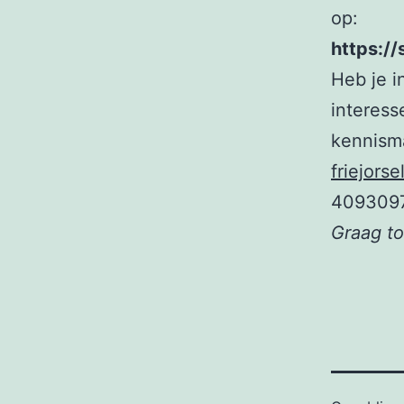
op:
https://
Heb je i
interess
kennism
friejors
409309
Graag to