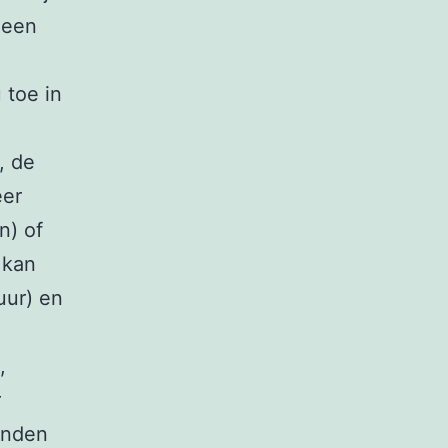
 een
 toe in
, de
eer
n) of
 kan
uur) en
,
r
inden