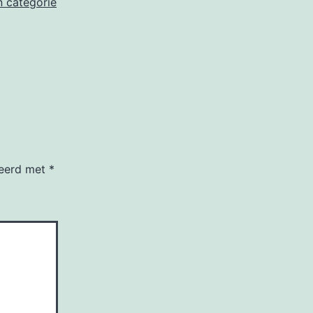
 categorie
keerd met
*