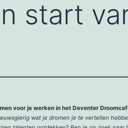
n start va
omen voor je werken in het Deventer Droomcaf
nieuwsgierig wat je dromen je te vertellen hebb
rgen talenten ontdekken? Ben je op zoek naar h