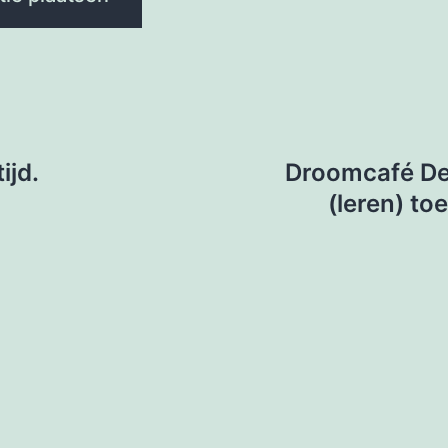
e
ijd.
Droomcafé De
(leren) to