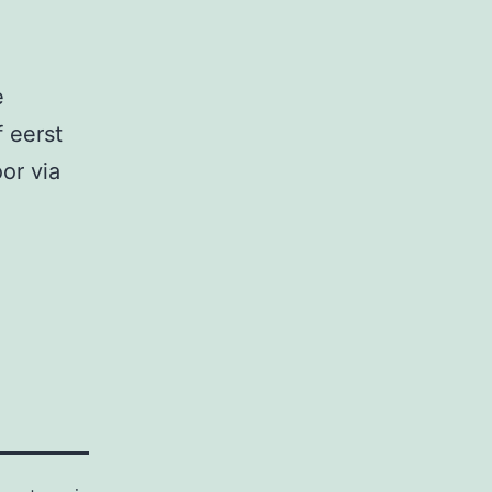
e
f eerst
or via