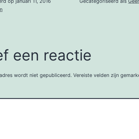
erd op
januari 11, 2016
Gecategoriseerd als
Geen
n
f een reactie
adres wordt niet gepubliceerd.
Vereiste velden zijn gemar