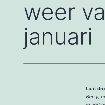
weer va
januari
Laat dr
Ben jij 
je verbo