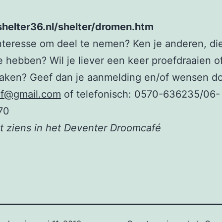
shelter36.nl/shelter/dromen.htm
nteresse om deel te nemen? Ken je anderen, di
e hebben? Wil je liever een keer proefdraaien o
aken? Geef dan je aanmelding en/of wensen do
elf@gmail.com
of telefonisch: 0570-636235/06-
70
t ziens in het Deventer Droomcafé