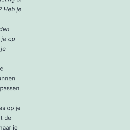
? Heb je
rden
 je op
 je
ie
kunnen
epassen
es op je
t de
naar je