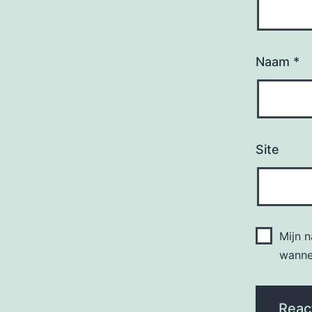
Naam
*
Site
Mijn 
wannee