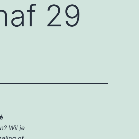
naf 29
é
en?
Wil je
eling of