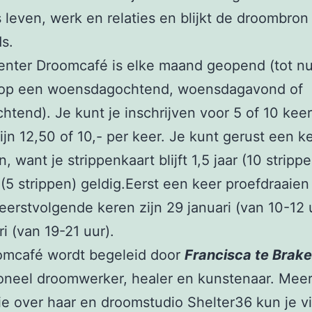
s leven, werk en relaties en blijkt de droombron
ds.
nter Droomcafé is elke maand geopend (tot nu
 op een woensdagochtend, woensdagavond of
chtend). Je kunt je inschrijven voor 5 of 10 keer
ijn 12,50 of 10,- per keer. Je kunt gerust een k
, want je strippenkaart blijft 1,5 jaar (10 strippe
 (5 strippen) geldig.Eerst een keer proefdraaien
eerstvolgende keren zijn 29 januari (van 10-12 
ri (van 19-21 uur).
omcafé wordt begeleid door
Francisca te Brake
oneel droomwerker, healer en kunstenaar. Mee
ie over haar en droomstudio Shelter36 kun je v