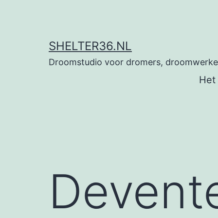
Ga
naar
de
SHELTER36.NL
inhoud
Droomstudio voor dromers, droomwerkers
Het
Devent