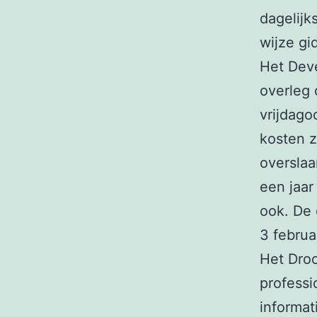
dagelijk
wijze gi
Het Deve
overleg
vrijdago
kosten z
overslaan
een jaar
ook. De 
3 februa
Het Dro
professi
informat