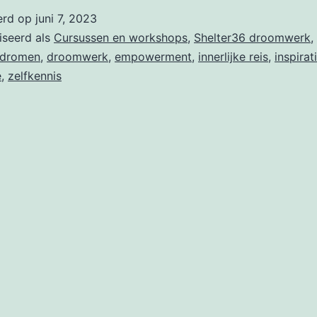
dromen
erd op
juni 7, 2023
bij
iseerd als
Cursussen en workshops
,
Shelter36 droomwerk
,
Shelter36
dromen
,
droomwerk
,
empowerment
,
innerlijke reis
,
inspirat
e
,
zelfkennis