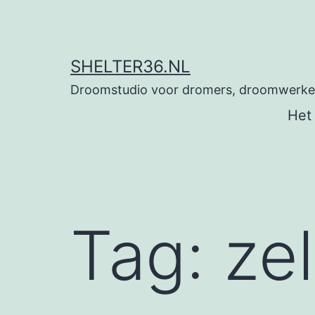
Ga
naar
de
SHELTER36.NL
inhoud
Droomstudio voor dromers, droomwerkers
Het
Tag:
ze