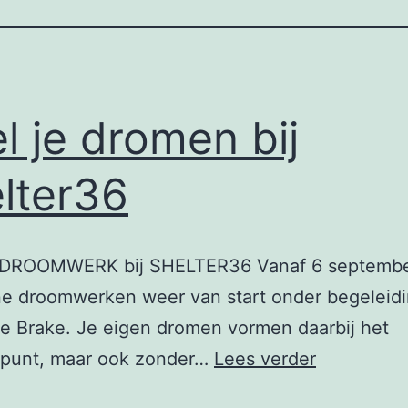
l je dromen bij
lter36
DROOMWERK bij SHELTER36 Vanaf 6 septembe
ne droomwerken weer van start onder begeleid
te Brake. Je eigen dromen vormen daarbij het
Deel
spunt, maar ook zonder…
Lees verder
je