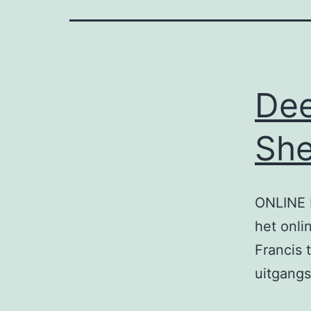
Dee
She
ONLINE 
het onli
Francis 
uitgang