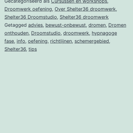
Gecategoriseerd als
Cursussen en workshops
,
Droomwerk oefening
,
Over Shelter36 droomwerk
,
Shelter36 Droomstudio
,
Shelter36 droomwerk
Getagged
advies
,
bewust-onbewust
,
dromen
,
Dromen
onthouden
,
Droomstudio
,
droomwerk
,
hypnagoge
fase
,
info
,
oefening
,
richtlijnen
,
schemergebied
,
Shelter36
,
tips