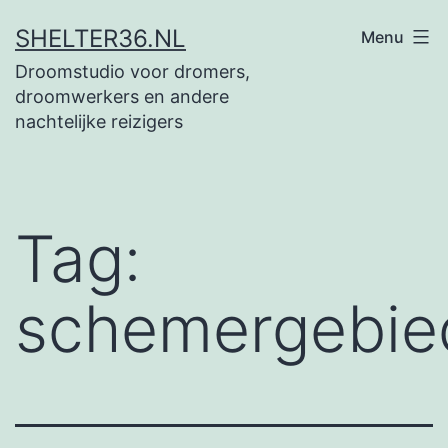
Ga
SHELTER36.NL
Menu
naar
Droomstudio voor dromers,
de
droomwerkers en andere
inhoud
nachtelijke reizigers
Tag:
schemergebie