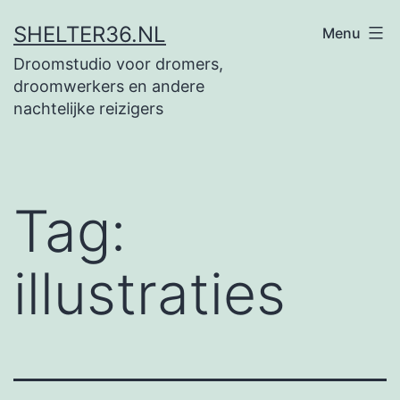
Ga
SHELTER36.NL
Menu
naar
Droomstudio voor dromers,
de
droomwerkers en andere
inhoud
nachtelijke reizigers
Tag:
illustraties