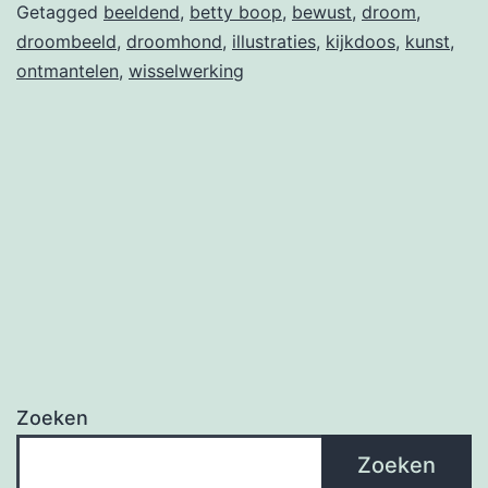
Getagged
beeldend
,
betty boop
,
bewust
,
droom
,
droombeeld
,
droomhond
,
illustraties
,
kijkdoos
,
kunst
,
ontmantelen
,
wisselwerking
Zoeken
Zoeken