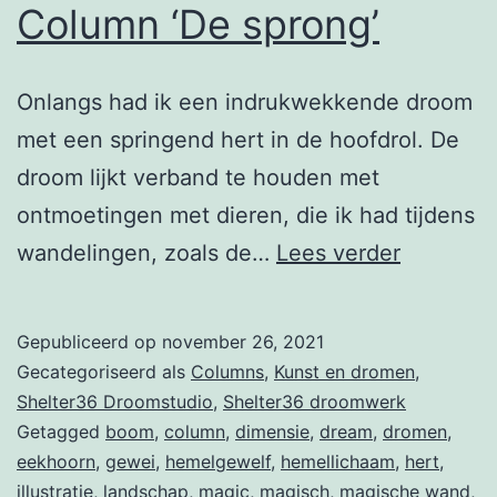
Column ‘De sprong’
Onlangs had ik een indrukwekkende droom
met een springend hert in de hoofdrol. De
droom lijkt verband te houden met
ontmoetingen met dieren, die ik had tijdens
Column
wandelingen, zoals de…
Lees verder
‘De
sprong’
Gepubliceerd op
november 26, 2021
Gecategoriseerd als
Columns
,
Kunst en dromen
,
Shelter36 Droomstudio
,
Shelter36 droomwerk
Getagged
boom
,
column
,
dimensie
,
dream
,
dromen
,
eekhoorn
,
gewei
,
hemelgewelf
,
hemellichaam
,
hert
,
illustratie
,
landschap
,
magic
,
magisch
,
magische wand
,