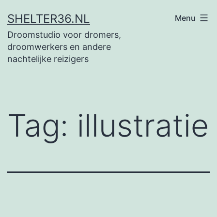
Ga
SHELTER36.NL
Menu
naar
Droomstudio voor dromers,
de
droomwerkers en andere
inhoud
nachtelijke reizigers
Tag:
illustratie