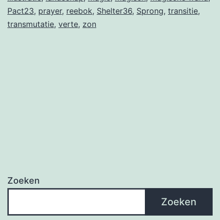
Pact23
,
prayer
,
reebok
,
Shelter36
,
Sprong
,
transitie
,
transmutatie
,
verte
,
zon
Zoeken
Zoeken