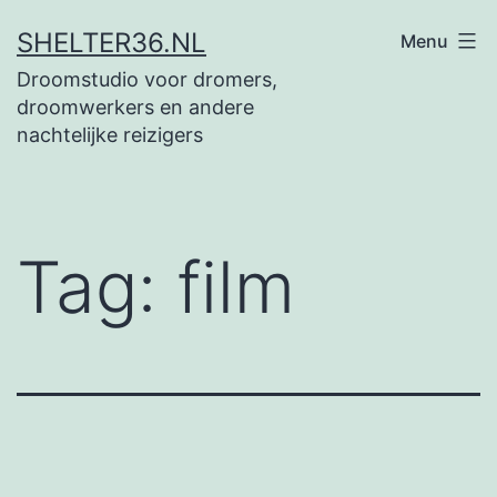
Ga
SHELTER36.NL
Menu
naar
Droomstudio voor dromers,
de
droomwerkers en andere
inhoud
nachtelijke reizigers
Tag:
film