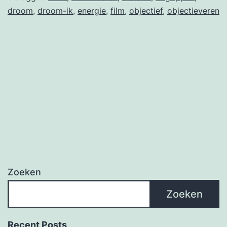
droom
,
droom-ik
,
energie
,
film
,
objectief
,
objectieveren
Zoeken
Zoeken
Recent Posts