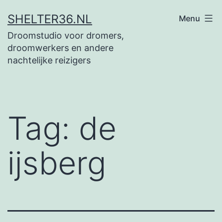
Ga
SHELTER36.NL
Menu
naar
Droomstudio voor dromers,
de
droomwerkers en andere
inhoud
nachtelijke reizigers
Tag:
de
ijsberg