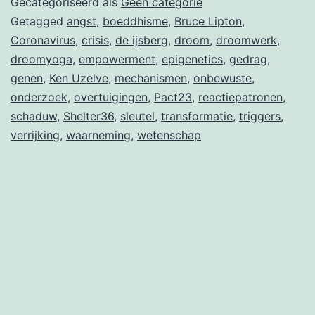
Gecategoriseerd als
Geen categorie
Getagged
angst
,
boeddhisme
,
Bruce Lipton
,
Coronavirus
,
crisis
,
de ijsberg
,
droom
,
droomwerk
,
droomyoga
,
empowerment
,
epigenetics
,
gedrag
,
genen
,
Ken Uzelve
,
mechanismen
,
onbewuste
,
onderzoek
,
overtuigingen
,
Pact23
,
reactiepatronen
,
schaduw
,
Shelter36
,
sleutel
,
transformatie
,
triggers
,
verrijking
,
waarneming
,
wetenschap