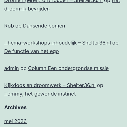
Dromen (leren) onthouden – Shelter36.nl
op
Het
droom-ik bevrijden
Rob
op
Dansende bomen
Thema-workshops inhoudelijk – Shelter36.nl
op
De functie van het ego
admin
op
Column Een ondergrondse missie
Kijkdoos en droomwerk – Shelter36.nl
op
Tommy, het gewonde instinct
Archives
mei 2026