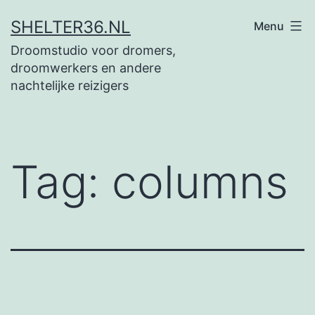
Ga
SHELTER36.NL
Menu
naar
Droomstudio voor dromers,
de
droomwerkers en andere
inhoud
nachtelijke reizigers
Tag:
columns