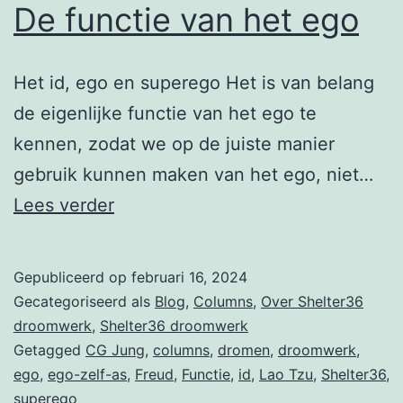
De functie van het ego
Het id, ego en superego Het is van belang
de eigenlijke functie van het ego te
kennen, zodat we op de juiste manier
gebruik kunnen maken van het ego, niet…
De
Lees verder
functie
van
Gepubliceerd op
februari 16, 2024
het
Gecategoriseerd als
Blog
,
Columns
,
Over Shelter36
ego
droomwerk
,
Shelter36 droomwerk
Getagged
CG Jung
,
columns
,
dromen
,
droomwerk
,
ego
,
ego-zelf-as
,
Freud
,
Functie
,
id
,
Lao Tzu
,
Shelter36
,
superego