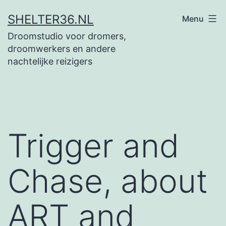
Ga
SHELTER36.NL
Menu
naar
Droomstudio voor dromers,
de
droomwerkers en andere
inhoud
nachtelijke reizigers
Trigger and
Chase, about
ART and