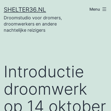
Ga
SHELTER36.NL
Menu
naar
Droomstudio voor dromers,
de
droomwerkers en andere
inhoud
nachtelijke reizigers
Introductie
droomwerk
op 14 oktober