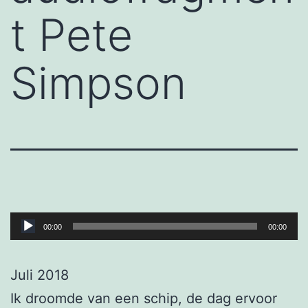
t Pete
Simpson
Audiospeler
00:00
00:00
Juli 2018
Ik droomde van een schip, de dag ervoor