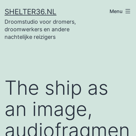
Ga
SHELTER36.NL
Menu
naar
Droomstudio voor dromers,
de
droomwerkers en andere
inhoud
nachtelijke reizigers
The ship as
an image,
audiofragmen