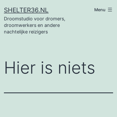
Ga
SHELTER36.NL
Menu
naar
Droomstudio voor dromers,
de
droomwerkers en andere
inhoud
nachtelijke reizigers
Hier is niets